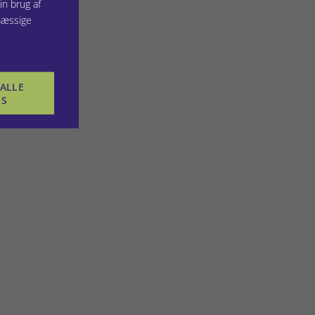
in brug af
mæssige
ALLE
ES