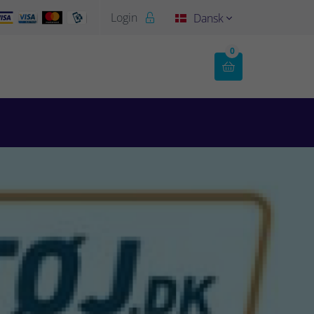
Login
Dansk


0
