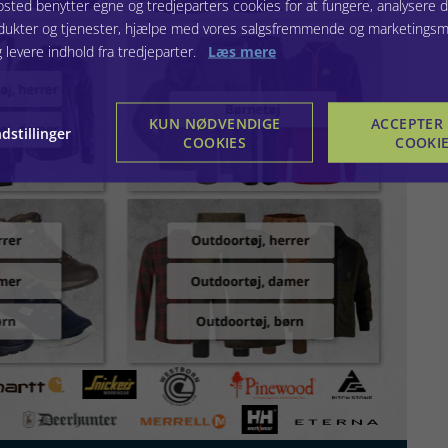
sted benytter egne og tredjeparters cookies for at fungere, analysere d
dukter og tjenester, hjælpe med vores salgsfremmende og marketings
g levere indhold fra tredjeparter.
Læs mere
KUN NØDVENDIGE
ACCEPTER 
dstillinger
COOKIES
COOKI