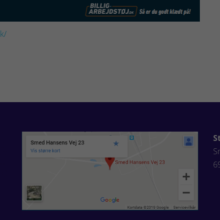
dk/
S
S
6