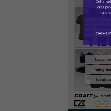
Dette web
vores pro
indsats o
Cookie in