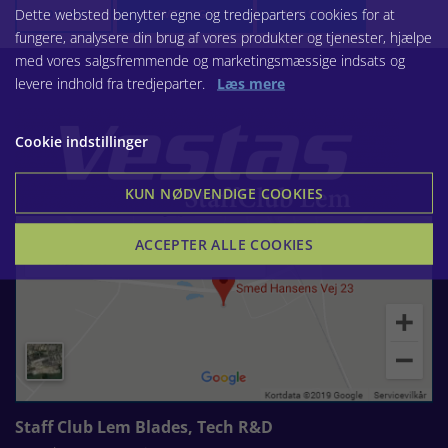
Dette websted benytter egne og tredjeparters cookies for at
LOG IND
GLEMT LOGIN ?
REGISTRER
fungere, analysere din brug af vores produkter og tjenester, hjælpe
med vores salgsfremmende og marketingsmæssige indsats og
levere indhold fra tredjeparter.
Læs mere
Cookie indstillinger
KUN NØDVENDIGE COOKIES
ACCEPTER ALLE COOKIES
Staff Club Lem Blades, Tech R&D