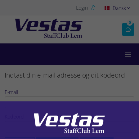
Login
Dansk


0


Indtast din e-mail adresse og dit kodeord
E-mail
Kodeord